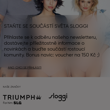
STAŇTE SE SOUČÁSTÍ SVĚTA SLOGGI
Přihlaste se k odběru našeho newsletteru,
dostávejte příležitostně informace o
novinkách a buďte součástí rostoucí
komunity. Bonus navíc: voucher na 150 Kč ;)
ANO, CHCI SE PŘIHLÁSIT!
NAŠE ZNAČKY