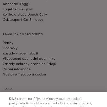
Abeceda sloggi
Together we grow
Kontrola stavu objednávky
Odstoupení Od Smlouvy
PRÁVNÍ ÚDAJE O SPOLEČNOSTI
Platby
Dodávky
Zásady vrácení zboží
Všeobecné obchodní podmínky
Zásady ochrany osobních údajů
Právní informace
Nastavení souborů cookie
PLATBA
Když kliknete na „Přijmout všechny soubory cookie“,
poskytnete tím souhlas k jejich ukládání na vašem zařízení,