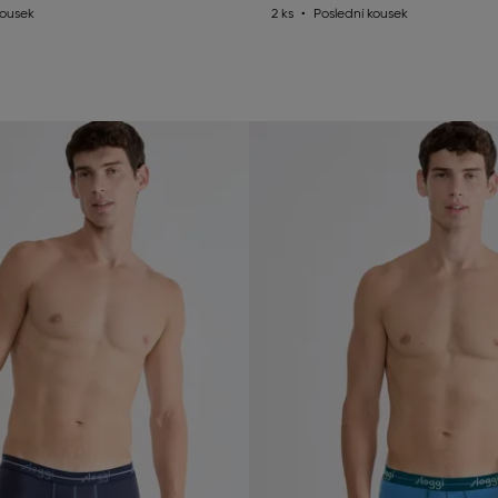
kousek
2 ks
Poslední kousek