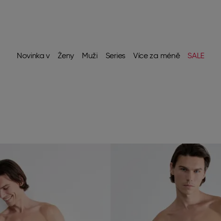
Novinka v
Ženy
Muži
Series
Více za méně
SALE