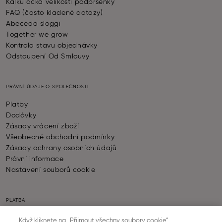
Kalkulačka velikosti podprsenky
FAQ (často kladené dotazy)
Abeceda sloggi
Together we grow
Kontrola stavu objednávky
Odstoupení Od Smlouvy
PRÁVNÍ ÚDAJE O SPOLEČNOSTI
Platby
Dodávky
Zásady vrácení zboží
Všeobecné obchodní podmínky
Zásady ochrany osobních údajů
Právní informace
Nastavení souborů cookie
PLATBA
Když kliknete na „Přijmout všechny soubory cookie“,