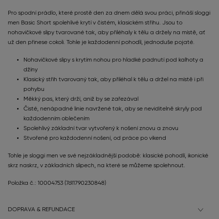
Pro spodní prádlo, které prostě den za dnem dělá svou práci, přináší sloggi
men Basic Short spolehlivé krytí v čistém, klasickém střihu. Jsou to
nohavičkové slipy tvarované tak, aby přiléhaly k tělu a držely na místě, ať
už den přinese cokoli. Tohle je každodenní pohodlí, jednoduše pojaté.
Nohavičkové slipy s krytím nohou pro hladké padnutí pod kalhoty a
džíny
Klasický střih tvarovaný tak, aby přiléhal k tělu a držel na místě i při
pohybu
Měkký pas, který drží, aniž by se zařezával
Čisté, nenápadné linie navržené tak, aby se neviditelně skryly pod
každodenním oblečením
Spolehlivý základní tvar vytvořený k nošení znovu a znovu
Stvořené pro každodenní nošení, od práce po víkend
Tohle je sloggi men ve své nejzákladnější podobě: klasické pohodlí, ikonické
skrz naskrz, v základních slipech, na které se můžeme spolehnout.
Položka č.: 10004753
(7611790230848)
DOPRAVA & REFUNDACE