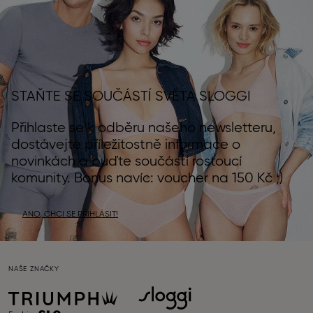
STAŇTE SE SOUČÁSTÍ SVĚTA SLOGGI
Přihlaste se k odběru našeho newsletteru,
dostávejte příležitostně informace o
novinkách a buďte součástí rostoucí
komunity. Bonus navíc: voucher na 150 Kč ;)
ANO, CHCI SE PŘIHLÁSIT!
NAŠE ZNAČKY