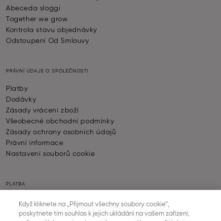
Abeceda sloggi
Together we grow
Kontrola stavu objednávky
Odstoupení Od Smlouvy
PRÁVNÍ ÚDAJE O SPOLEČNOSTI
Platby
Dodávky
Zásady vrácení zboží
Všeobecné obchodní podmínky
Zásady ochrany osobních údajů
Právní informace
Nastavení souborů cookie
PLATBA
Když kliknete na „Přijmout všechny soubory cookie“,
poskytnete tím souhlas k jejich ukládání na vašem zařízení,