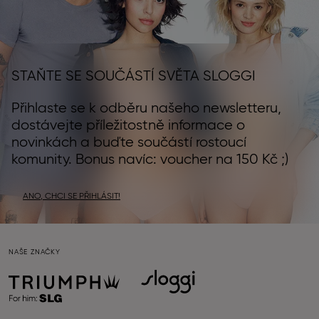
STAŇTE SE SOUČÁSTÍ SVĚTA SLOGGI
Přihlaste se k odběru našeho newsletteru,
dostávejte příležitostně informace o
novinkách a buďte součástí rostoucí
komunity. Bonus navíc: voucher na 150 Kč ;)
ANO, CHCI SE PŘIHLÁSIT!
NAŠE ZNAČKY