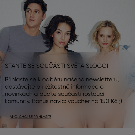
STAŇTE SE SOUČÁSTÍ SVĚTA SLOGGI
Přihlaste se k odběru našeho newsletteru,
dostávejte příležitostně informace o
novinkách a buďte součástí rostoucí
komunity. Bonus navíc: voucher na 150 Kč ;)
ANO, CHCI SE PŘIHLÁSIT!