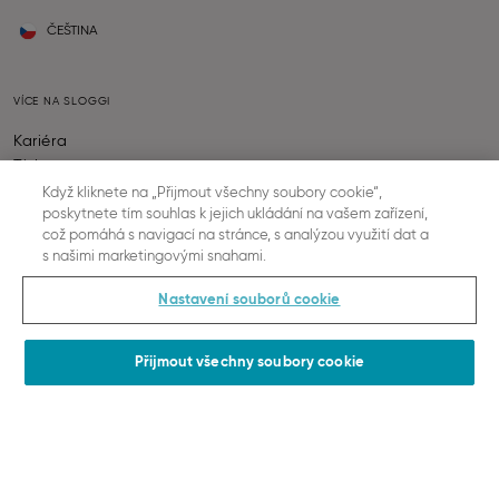
ČEŠTINA
VÍCE NA SLOGGI
Kariéra
Tisk
Sustainability
Když kliknete na „Přijmout všechny soubory cookie“,
poskytnete tím souhlas k jejich ukládání na vašem zařízení,
což pomáhá s navigací na stránce, s analýzou využití dat a
s našimi marketingovými snahami.
PODPORA A INFORMACE
Kontaktujte nás
Nastavení souborů cookie
Kalkulačka velikosti podprsenky
FAQ (často kladené dotazy)
Přijmout všechny soubory cookie
Abeceda sloggi
Together we grow
Kontrola stavu objednávky
Odstoupení Od Smlouvy