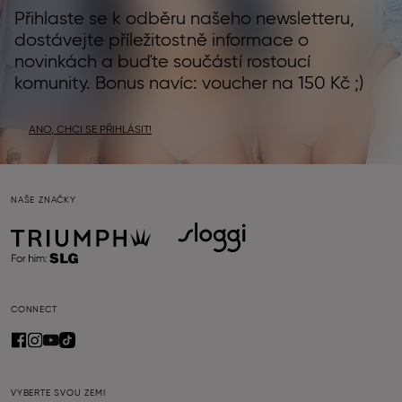
Přihlaste se k odběru našeho newsletteru,
dostávejte příležitostně informace o
novinkách a buďte součástí rostoucí
komunity. Bonus navíc: voucher na 150 Kč ;)
ANO, CHCI SE PŘIHLÁSIT!
NAŠE ZNAČKY
CONNECT
VYBERTE SVOU ZEMI