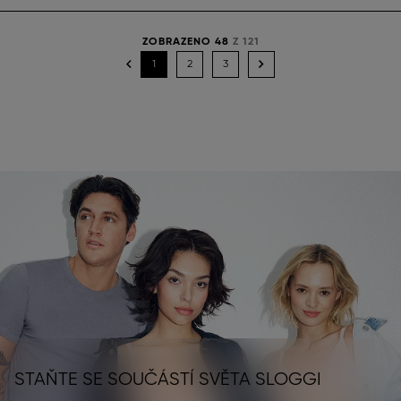
ZOBRAZENO 48
Z 121
1
2
3
STAŇTE SE SOUČÁSTÍ SVĚTA SLOGGI