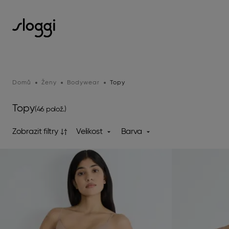
Domů
Ženy
Bodywear
Topy
Topy
(46 polož.)
Zobrazit filtry
Velikost
Barva