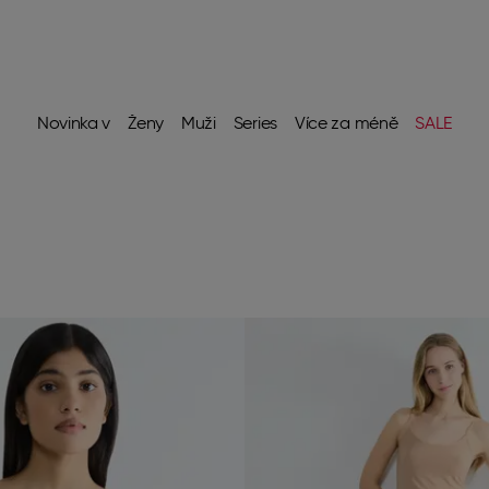
Novinka v
Ženy
Muži
Series
Více za méně
SALE