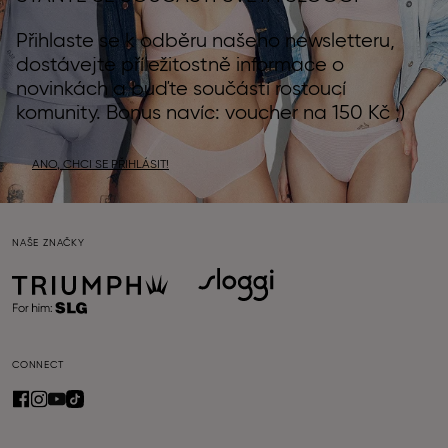
Přihlaste se k odběru našeho newsletteru,
dostávejte příležitostně informace o
novinkách a buďte součástí rostoucí
komunity. Bonus navíc: voucher na 150 Kč ;)
ANO, CHCI SE PŘIHLÁSIT!
NAŠE ZNAČKY
CONNECT