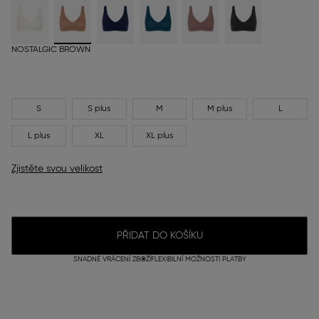
NOSTALGIC BROWN
S
S plus
M
M plus
L
L plus
XL
XL plus
Zjistěte svou velikost
PŘIDAT DO KOŠÍKU
SNADNÉ VRÁCENÍ ZBOŽÍ
FLEXIBILNÍ MOŽNOSTI PLATBY