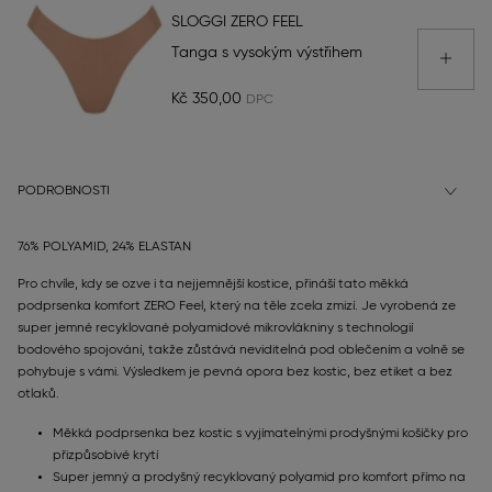
SLOGGI ZERO FEEL
Tanga s vysokým výstřihem
Kč 350,00
PODROBNOSTI
76% POLYAMID, 24% ELASTAN
Pro chvíle, kdy se ozve i ta nejjemnější kostice, přináší tato měkká
podprsenka komfort ZERO Feel, který na těle zcela zmizí. Je vyrobená ze
super jemné recyklované polyamidové mikrovlákniny s technologií
bodového spojování, takže zůstává neviditelná pod oblečením a volně se
pohybuje s vámi. Výsledkem je pevná opora bez kostic, bez etiket a bez
otlaků.
Měkká podprsenka bez kostic s vyjímatelnými prodyšnými košíčky pro
přizpůsobivé krytí
Super jemný a prodyšný recyklovaný polyamid pro komfort přímo na