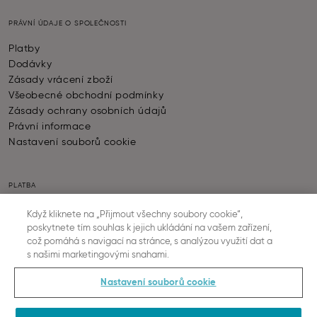
PRÁVNÍ ÚDAJE O SPOLEČNOSTI
Platby
Dodávky
Zásady vrácení zboží
Všeobecné obchodní podmínky
Zásady ochrany osobních údajů
Právní informace
Nastavení souborů cookie
PLATBA
Když kliknete na „Přijmout všechny soubory cookie“,
poskytnete tím souhlas k jejich ukládání na vašem zařízení,
což pomáhá s navigací na stránce, s analýzou využití dat a
s našimi marketingovými snahami.
DODÁNÍ ZBOŽÍ
Nastavení souborů cookie