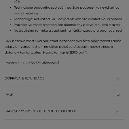
kůži
Technologie bodového spojování udržuje podprsenku neviditelnou
pod oblečením
Technologie Activated Silk™ odvádí vlhkost pro dlouhotrvající pohodlí
Pružnost ve všech směrech pro neomezený pohyb a nulové stažení
Nastavitelná ramínka a zapínání na háčky vzadu pro padnoucí sed
Díky bezešvé konstrukci bez etiket nezanechává tato podprsenka žádné
otlaky ani zarudnutí, ani na citlivé pokožce. Absolutní neviditelnost a
dokonalý komfort, přesně tam, kam série ZERO patří.
Položka č.: 10217729
(7611358845132)
DOPRAVA & REFUNDACE
PÉČE
STANDARDY PRODUKTU A DOHLEDATELNOST