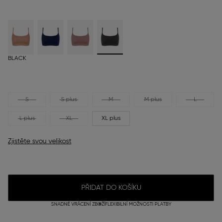
BLACK
S
S plus
M
M plus
L
L plus
XL
XL plus
Zjistěte svou velikost
PŘIDAT DO KOŠÍKU
SNADNÉ VRÁCENÍ ZBOŽÍ
FLEXIBILNÍ MOŽNOSTI PLATBY