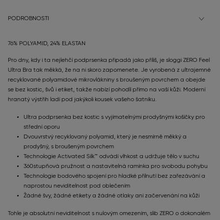
PODROBNOSTI
76% POLYAMID, 24% ELASTAN
Pro dny, kdy i ta nejlehčí podprsenka připadá jako příliš, je sloggi ZERO Feel
Ultra Bra tak měkká, že na ni skoro zapomenete. Je vyrobená z ultrajemné
recyklované polyamidové mikrovlákniny s broušeným povrchem a obejde
se bez kostic, švů i etiket, takže nabízí pohodlí přímo na vaší kůži. Moderní
hranatý výstřih ladí pod jakýkoli kousek vašeho šatníku.
Ultra podprsenka bez kostic s vyjímatelnými prodyšnými košíčky pro
střední oporu
Dvouvrstvý recyklovaný polyamid, který je nesmírně měkký a
prodyšný, s broušeným povrchem
Technologie Activated Silk™ odvádí vlhkost a udržuje tělo v suchu
360stupňová pružnost a nastavitelná ramínka pro svobodu pohybu
Technologie bodového spojení pro hladké přilnutí bez zařezávání a
naprostou neviditelnost pod oblečením
Žádné švy, žádné etikety a žádné otlaky ani začervenání na kůži
Tohle je absolutní neviditelnost s nulovým omezením, slib ZERO o dokonalém