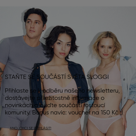
STAŇTE SE SOUČÁSTÍ SVĚTA SLOGGI
Přihlaste se k odběru našeho newsletteru,
dostávejte příležitostně informace o
novinkách a buďte součástí rostoucí
komunity. Bonus navíc: voucher na 150 Kč ;)
ANO, CHCI SE PŘIHLÁSIT!