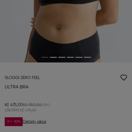
SLOGGI ZERO FEEL
ULTRA BRA
Kč 475,00
Kč 950,00
UŠETŘÍTE
KČ 475,00
Detaily akce
3 = -10%