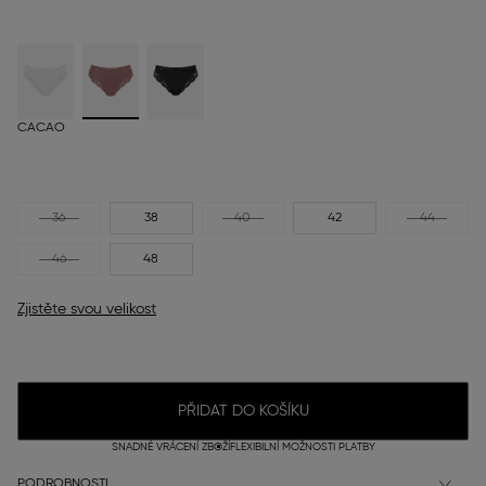
CACAO
36
38
40
42
44
46
48
Zjistěte svou velikost
PŘIDAT DO KOŠÍKU
SNADNÉ VRÁCENÍ ZBOŽÍ
FLEXIBILNÍ MOŽNOSTI PLATBY
PODROBNOSTI