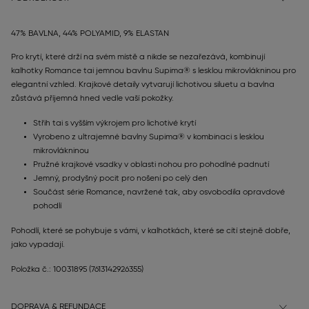
47% BAVLNA, 44% POLYAMID, 9% ELASTAN
Pro krytí, které drží na svém místě a nikde se nezařezává, kombinují
kalhotky Romance tai jemnou bavlnu Supima® s lesklou mikrovlákninou pro
elegantní vzhled. Krajkové detaily vytvarují lichotivou siluetu a bavlna
zůstává příjemná hned vedle vaší pokožky.
Střih tai s vyšším výkrojem pro lichotivé krytí
Vyrobeno z ultrajemné bavlny Supima® v kombinaci s lesklou
mikrovlákninou
Pružné krajkové vsadky v oblasti nohou pro pohodlné padnutí
Jemný, prodyšný pocit pro nošení po celý den
Součást série Romance, navržené tak, aby osvobodila opravdové
pohodlí
Pohodlí, které se pohybuje s vámi, v kalhotkách, které se cítí stejně dobře,
jako vypadají.
Položka č.: 10031895
(7613142926355)
DOPRAVA & REFUNDACE