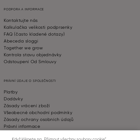
PODPORA A INFORMACE
Kontaktujte nás
Kalkulačka velikosti podprsenky
FAQ (často kladené dotazy)
Abeceda sloggi
Together we grow
Kontrola stavu objednávky
Odstoupení Od Smlouvy
PRÁVNÍ ÚDAJE O SPOLEČNOSTI
Platby
Dodávky
Zásady vrácení zboží
Všeobecné obchodní podmínky
Zásady ochrany osobních údajů
Právní informace
Nastavení souborů cookie
Když kliknete na „Přijmout všechny soubory cookie“,