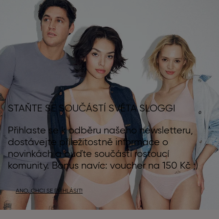
STAŇTE SE SOUČÁSTÍ SVĚTA SLOGGI
Přihlaste se k odběru našeho newsletteru,
dostávejte příležitostně informace o
novinkách a buďte součástí rostoucí
komunity. Bonus navíc: voucher na 150 Kč ;)
ANO, CHCI SE PŘIHLÁSIT!