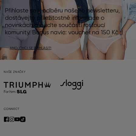
Přihlaste se k odběru našeho newsletteru,
dostávejte příležitostně informace o
novinkách a buďte součástí rostoucí
komunity. Bonus navíc: voucher na 150 Kč ;)
ANO, CHCI SE PŘIHLÁSIT!
NAŠE ZNAČKY
CONNECT