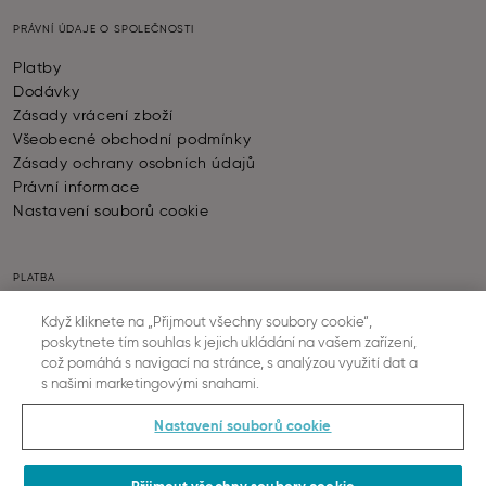
PRÁVNÍ ÚDAJE O SPOLEČNOSTI
Platby
Dodávky
Zásady vrácení zboží
Všeobecné obchodní podmínky
Zásady ochrany osobních údajů
Právní informace
Nastavení souborů cookie
PLATBA
Když kliknete na „Přijmout všechny soubory cookie“,
poskytnete tím souhlas k jejich ukládání na vašem zařízení,
což pomáhá s navigací na stránce, s analýzou využití dat a
s našimi marketingovými snahami.
DODÁNÍ ZBOŽÍ
Nastavení souborů cookie
© SLOGGI
2026
ALL RIGHTS RESERVED