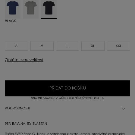
BLACK
S
M
L
XL
XXL
Zjistěte svou velikost
PŘIDAT DO KOŠÍKU
SNADNÉ VRÁCENÍ ZBOŽÍ
FLEXIBILNÍ MOŽNOSTI PLATBY
PODROBNOSTI
95% BAVLNA, 5% ELASTAN
Tričko EVER Ease O-Neck je vyrobené z extra jemné, prodyšné organické