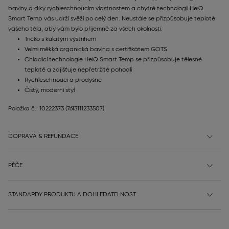
bavlny a díky rychleschnoucím vlastnostem a chytré technologii HeiQ
Smart Temp vás udrží svěží po celý den. Neustále se přizpůsobuje teplotě
vašeho těla, aby vám bylo příjemně za všech okolností.
Tričko s kulatým výstřihem
Velmi měkká organická bavlna s certifikátem GOTS
Chladicí technologie HeiQ Smart Temp se přizpůsobuje tělesné
teplotě a zajišťuje nepřetržité pohodlí
Rychleschnoucí a prodyšné
Čistý, moderní styl
Položka č.: 10222373
(7613111233507)
DOPRAVA & REFUNDACE
PÉČE
STANDARDY PRODUKTU A DOHLEDATELNOST