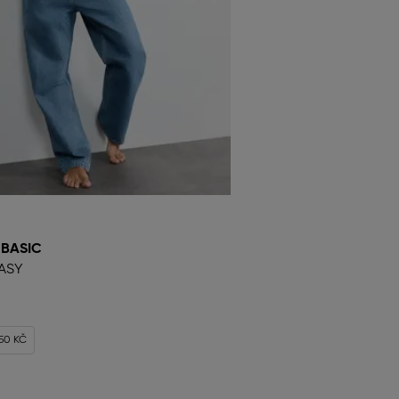
 BASIC
ASY
650 KČ