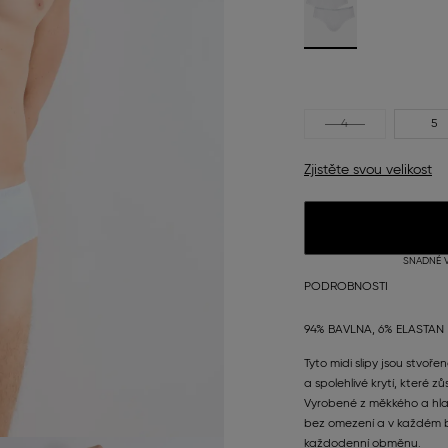
4
5
Zjistěte svou velikost
SNADNÉ V
PODROBNOSTI
94% BAVLNA, 6% ELASTAN
Tyto midi slipy jsou stvoře
a spolehlivé krytí, které 
Vyrobené z měkkého a hlad
bez omezení a v každém b
každodenní obměnu.