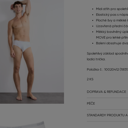
Midi střih pro spolehl
Elastický pas s nápi
Ploché švy a měkké 
Uzavřená přední čás
Měkký bavlněný úple
MOVE pro lehké přiln
Balení obsahuje dva
Spolehlivý základ spodníh
ladící trička.
Položka č.: 10020412
(7613
2 KS
DOPRAVA & REFUNDACE
PÉČE
STANDARDY PRODUKTU A