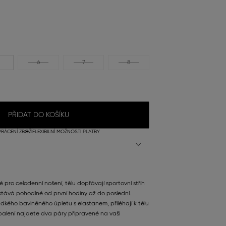
6
7
8
PŘIDAT DO KOŠÍKU
RÁCENÍ ZBOŽÍ
FLEXIBILNÍ MOŽNOSTI PLATBY
né pro celodenní nošení, tělu dopřávají sportovní střih
zůstává pohodlné od první hodiny až do poslední.
kého bavlněného úpletu s elastanem, přiléhají k tělu
alení najdete dva páry připravené na vaši