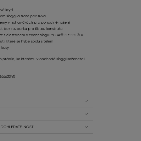
ivé krytí
sem sloggi a froté podšívkou
lemy v nohavičkách pro pohodlné nošení
t bez rozparku pro čistou konstrukci
t s elastanem a technologií LYCRA® FREEF!T® X-
utí, které se hýbe spolu s tělem
 kusy
o prádla, ke kterému v obchodě sloggi seženete i
136663341)
 DOHLEDATELNOST