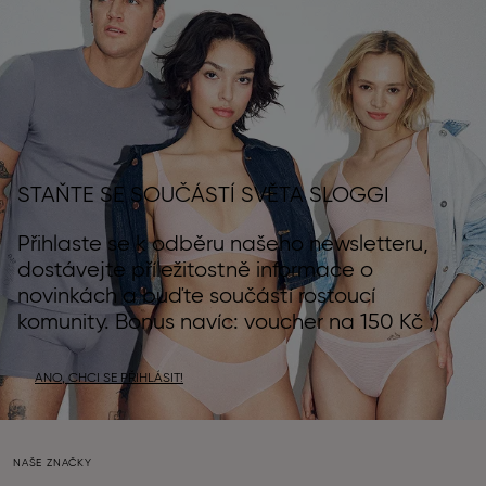
STAŇTE SE SOUČÁSTÍ SVĚTA SLOGGI
Přihlaste se k odběru našeho newsletteru,
dostávejte příležitostně informace o
novinkách a buďte součástí rostoucí
komunity. Bonus navíc: voucher na 150 Kč ;)
ANO, CHCI SE PŘIHLÁSIT!
NAŠE ZNAČKY