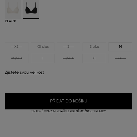
BLACK
XS
XS plus
S
S plus
M
M plus
L
L plus
XL
XXL
Zjistěte svou velikost
PŘIDAT DO KOŠÍKU
SNADNÉ VRÁCENÍ ZBOŽÍ
FLEXIBILNÍ MOŽNOSTI PLATBY