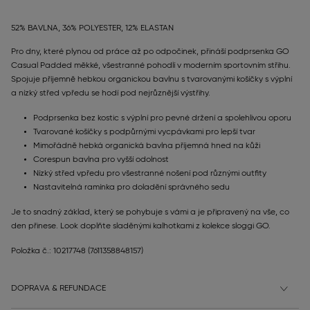
52% BAVLNA, 36% POLYESTER, 12% ELASTAN
Pro dny, které plynou od práce až po odpočinek, přináší podprsenka GO
Casual Padded měkké, všestranné pohodlí v moderním sportovním střihu.
Spojuje příjemně hebkou organickou bavlnu s tvarovanými košíčky s výplní
a nízký střed vpředu se hodí pod nejrůznější výstřihy.
Podprsenka bez kostic s výplní pro pevné držení a spolehlivou oporu
Tvarované košíčky s podpůrnými vycpávkami pro lepší tvar
Mimořádně hebká organická bavlna příjemná hned na kůži
Corespun bavlna pro vyšší odolnost
Nízký střed vpředu pro všestranné nošení pod různými outfity
Nastavitelná ramínka pro doladění správného sedu
Je to snadný základ, který se pohybuje s vámi a je připravený na vše, co
den přinese. Look doplňte sladěnými kalhotkami z kolekce sloggi GO.
Položka č.: 10217748
(7611358848157)
DOPRAVA & REFUNDACE