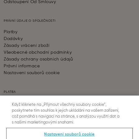
Odstoupení Od Smlouvy
PRÁVNÍ ÚDAJE O SPOLEČNOSTI
Platby
Dodávky
Zásady vrácení zboží
Všeobecné obchodní podmínky
Zásady ochrany osobních údajů
Právní informace
Nastavení souborů cookie
PLATBA
Když kliknete na „Přijmout všechny soubory cookie“,
poskytnete tím souhlas k jejich ukládání na vašem zařízení,
což pomáhá s navigací na stránce, s analýzou využití dat a
s našimi marketingovými snahami.
DODÁNÍ ZBOŽÍ
Nastavení souborů cookie