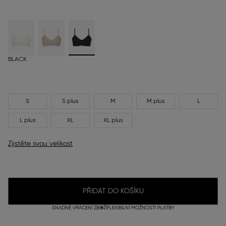
BLACK
S
S plus
M
M plus
L
L plus
XL
XL plus
Zjistěte svou velikost
PŘIDAT DO KOŠÍKU
SNADNÉ VRÁCENÍ ZBOŽÍ
FLEXIBILNÍ MOŽNOSTI PLATBY