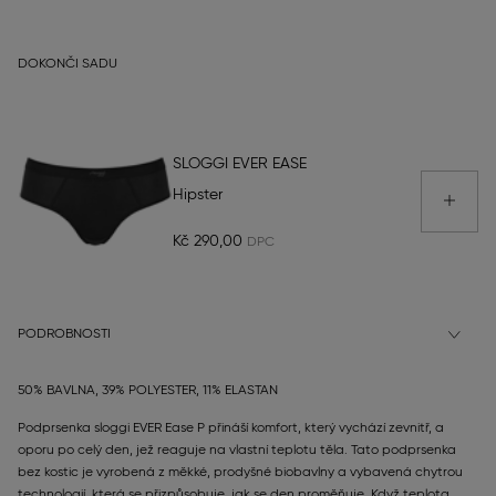
DOKONČI SADU
SLOGGI EVER EASE
Hipster
Kč 290,00
PODROBNOSTI
50% BAVLNA, 39% POLYESTER, 11% ELASTAN
Podprsenka sloggi EVER Ease P přináší komfort, který vychází zevnitř, a
oporu po celý den, jež reaguje na vlastní teplotu těla. Tato podprsenka
bez kostic je vyrobená z měkké, prodyšné biobavlny a vybavená chytrou
technologií, která se přizpůsobuje, jak se den proměňuje. Když teplota