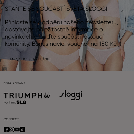
STAŇTE SE SOUČÁSTÍ SVĚTA SLOGGI
Přihlaste se k odběru našeho newsletteru,
dostávejte příležitostně informace o
novinkách a buďte součástí rostoucí
komunity. Bonus navíc: voucher na 150 Kč ;)
ANO, CHCI SE PŘIHLÁSIT!
NAŠE ZNAČKY
CONNECT