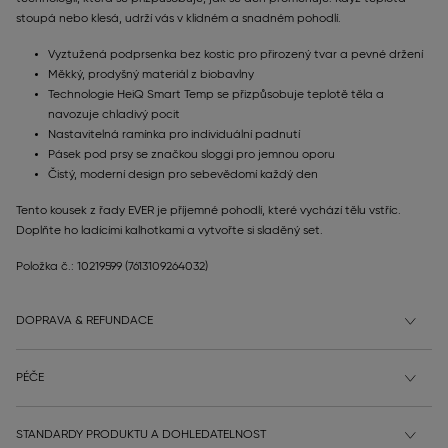
stoupá nebo klesá, udrží vás v klidném a snadném pohodlí.
Vyztužená podprsenka bez kostic pro přirozený tvar a pevné držení
Měkký, prodyšný materiál z biobavlny
Technologie HeiQ Smart Temp se přizpůsobuje teplotě těla a
navozuje chladivý pocit
Nastavitelná ramínka pro individuální padnutí
Pásek pod prsy se značkou sloggi pro jemnou oporu
Čistý, moderní design pro sebevědomí každý den
Tento kousek z řady EVER je příjemné pohodlí, které vychází tělu vstříc.
Doplňte ho ladícími kalhotkami a vytvořte si sladěný set.
Položka č.: 10219599
(7613109264032)
DOPRAVA & REFUNDACE
PÉČE
STANDARDY PRODUKTU A DOHLEDATELNOST