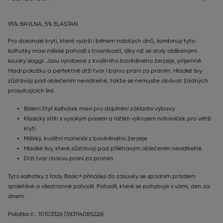
95% BAVLNA, 5% ELASTAN
Pro dokonalé krytí, které vydrží i během nabitých dnů, kombinují tyto
kalhotky maxi měkké pohodlí s trvanlivostí, díky níž se staly oblíbenými
kousky sloggi. Jsou vyrobené z kvalitního bavlněného žerzeje, příjemně
hladí pokožku a perfektně drží tvar i barvu praní za praním. Hladké švy
zůstávají pod oblečením neviditelné, takže se nemusíte obávat žádných
prosvítajících linií.
Balení čtyř kalhotek maxi pro doplnění základní výbavy
Klasický střih s vysokým pasem a nižším výkrojem nohaviček pro větší
krytí
Měkký, kvalitní materiál z bavlněného žerzeje
Hladké švy, které zůstávají pod přiléhavým oblečením neviditelné
Drží tvar i barvu praní za praním
Tyto kalhotky z řady Basic+ přinášejí do zásuvky se spodním prádlem
spolehlivé a všestranné pohodlí. Pohodlí, které se pohybuje s vámi, den za
dnem.
Položka č.: 10103326
(7613114085226)