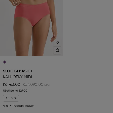
SLOGGI BASIC+
KALHOTKY MIDI
Kč 763,00
Kč 1.090,00
Ušetříte
Kč 327,00
3 = -10%
4 ks
Poslední kousek