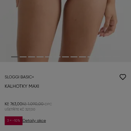
SLOGGI BASIC+
KALHOTKY MAXI
Kč 763,00
Kč 1.090,00
UŠETŘÍTE
KČ 327,00
Detaily akce
3 = -10%