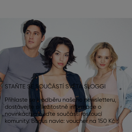
STAŇTE SE SOUČÁSTÍ SVĚTA SLOGGI
Přihlaste se k odběru našeho newsletteru,
dostávejte příležitostně informace o
novinkách a buďte součástí rostoucí
komunity. Bonus navíc: voucher na 150 Kč ;)