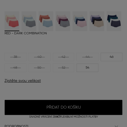
RED - DARK COMBINATION
38
40
42
44
46
48
50
52
54
Zjistěte svou velikost
PŘIDAT DO KOŠÍKU
SNADNÉ VRÁCENÍ ZBOŽÍ
FLEXIBILNÍ MOŽNOSTI PLATBY
PODROBNOSTI