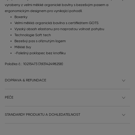
vyrobeny z velmi měkké organické bavlny s bezešvým pasem a
ergonomickým designem pro vynikající pohodlí.
Boxerky
Velmi měkká organická bavlna s certifikátem GOTS
Vysoký obsah elastanu pro naprostou volnost pohybu
Technologie Soft tech
Bezešvý pas s oříznutým logem
Měkké švy
-Falešný poklopec bez knoflíku
Položka č.: 10215473
(7613142498258)
DOPRAVA & REFUNDACE
PÉČE
STANDARDY PRODUKTU A DOHLEDATELNOST