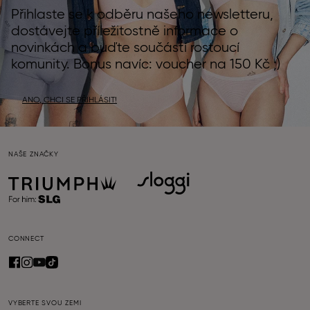
Přihlaste se k odběru našeho newsletteru,
dostávejte příležitostně informace o
novinkách a buďte součástí rostoucí
komunity. Bonus navíc: voucher na 150 Kč ;)
ANO, CHCI SE PŘIHLÁSIT!
NAŠE ZNAČKY
CONNECT
VYBERTE SVOU ZEMI