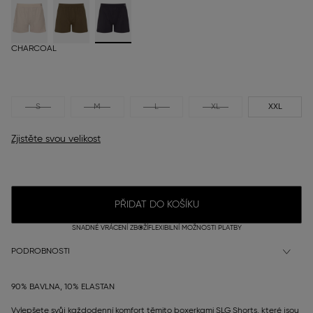
CHARCOAL
S
M
L
XL
XXL
Zjistěte svou velikost
PŘIDAT DO KOŠÍKU
SNADNÉ VRÁCENÍ ZBOŽÍ
FLEXIBILNÍ MOŽNOSTI PLATBY
PODROBNOSTI
90% BAVLNA, 10% ELASTAN
Vylepšete svůj každodenní komfort těmito boxerkami SLG Shorts, které jsou