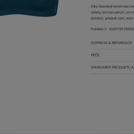
Díky bezešvé konstrukci 
otlaky ani zarudnutí, ani 
komfort, přesně tam, kam 
Položka č.: 10217729
(76131
DOPRAVA & REFUNDACE
PÉČE
STANDARDY PRODUKTU A