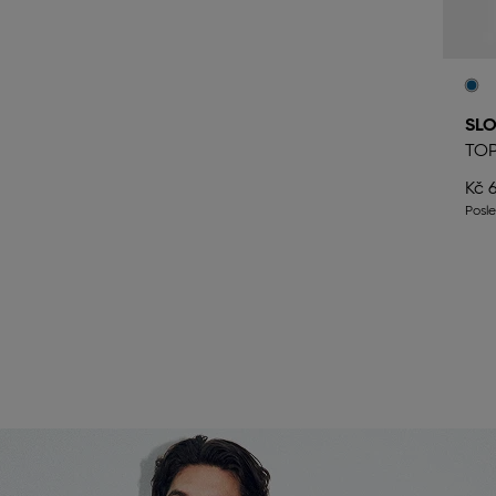
SLO
TO
Kč 
Posl