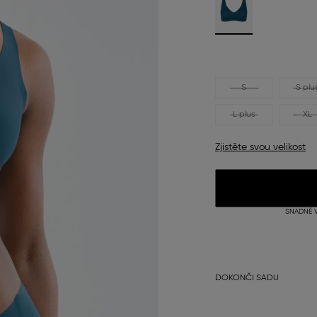
S
S plu
L plus
XL
Zjistěte svou velikost
SNADNÉ V
DOKONČI SADU