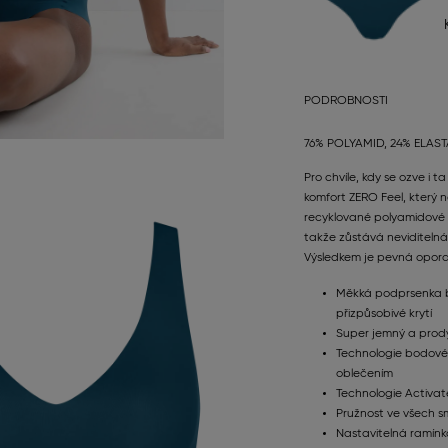
PODROBNOSTI
76% POLYAMID, 24% ELAS
Pro chvíle, kdy se ozve i 
komfort ZERO Feel, který 
recyklované polyamidové m
takže zůstává neviditelná
Výsledkem je pevná opora 
Měkká podprsenka be
přizpůsobivé krytí
Super jemný a prody
Technologie bodové
oblečením
Technologie Activate
Pružnost ve všech 
Nastavitelná ramín