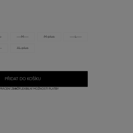
s
M
M plus
L
XL plus
PŘIDAT DO KOŠÍKU
RÁCENÍ ZBOŽÍ
FLEXIBILNÍ MOŽNOSTI PLATBY