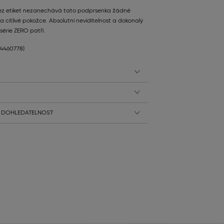
bez etiket nezanechává tato podprsenka žádné
na citlivé pokožce. Absolutní neviditelnost a dokonalý
série ZERO patří.
24460778)
 DOHLEDATELNOST