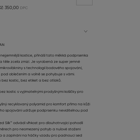
Kč 350,00
TAN
ta nejjemnější kostice, přináší tato měkká podprsenka
na těle zcela zmizí. Je vyrobená ze super jemné
ikrovlákniny s technologií bodového spojování,
 pod oblečením a volně se pohybuje s vámi.
bez kostic, bez etiket a bez otlaků.
z kostic s vyjímatelnými prodyšnými košíčky pro
šný recyklovaný polyamid pro komfort přímo na kůži
ho spojování udržuje podprsenku neviditelnou pod
d Silk™ odvádí vlhkost pro dlouhotrvající pohodlí
směrech pro neomezený pohyb a nulové stažení
ka a zapínání na háčky vzadu pro padnoucí sed