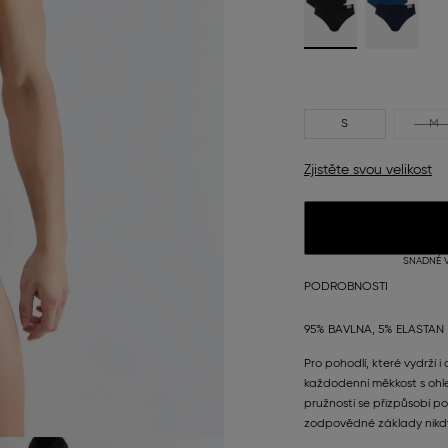
S
M
Zjistěte svou velikost
SNADNÉ V
PODROBNOSTI
95% BAVLNA, 5% ELASTAN
Pro pohodlí, které vydrží i
každodenní měkkost s ohle
pružností se přizpůsobí po
zodpovědné základy nikd