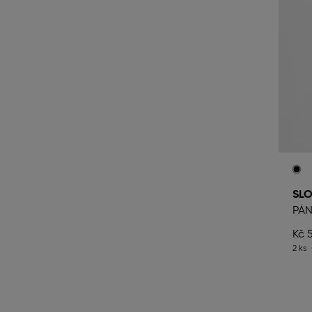
SL
PÁN
Kč 
2 ks