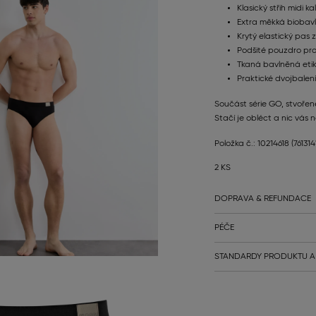
Klasický střih midi k
Extra měkká biobavl
Krytý elastický pas
Podšité pouzdro pro
Tkaná bavlněná etik
Praktické dvojbalení
Součást série GO, stvořen
Stačí je obléct a nic vás 
Položka č.: 10214618
(76131
2 KS
DOPRAVA & REFUNDACE
PÉČE
STANDARDY PRODUKTU A