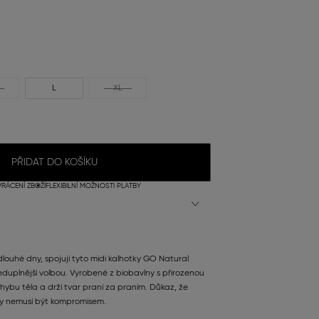
L
XL
PŘIDAT DO KOŠÍKU
RÁCENÍ ZBOŽÍ
FLEXIBILNÍ MOŽNOSTI PLATBY
 dlouhé dny, spojují tyto midi kalhotky GO Natural
duplnější volbou. Vyrobené z biobavlny s přirozenou
hybu těla a drží tvar praní za praním. Důkaz, že
y nemusí být kompromisem.