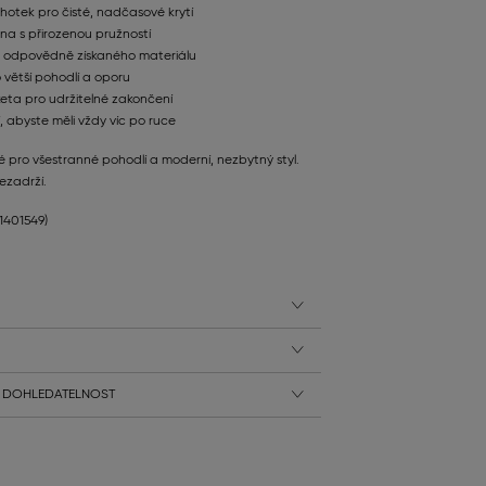
alhotek pro čisté, nadčasové krytí
na s přirozenou pružností
 z odpovědně získaného materiálu
 větší pohodlí a oporu
eta pro udržitelné zakončení
, abyste měli vždy víc po ruce
é pro všestranné pohodlí a moderní, nezbytný styl.
nezadrží.
41401549)
 DOHLEDATELNOST