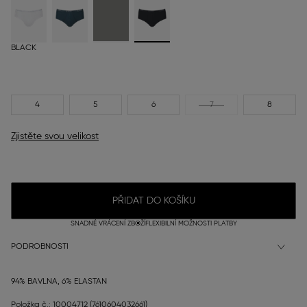
BLACK
4
5
6
7
8
Zjistěte svou velikost
PŘIDAT DO KOŠÍKU
SNADNÉ VRÁCENÍ ZBOŽÍ
FLEXIBILNÍ MOŽNOSTI PLATBY
PODROBNOSTI
94% BAVLNA, 6% ELASTAN
Položka č.: 10004712
(7610604032661)