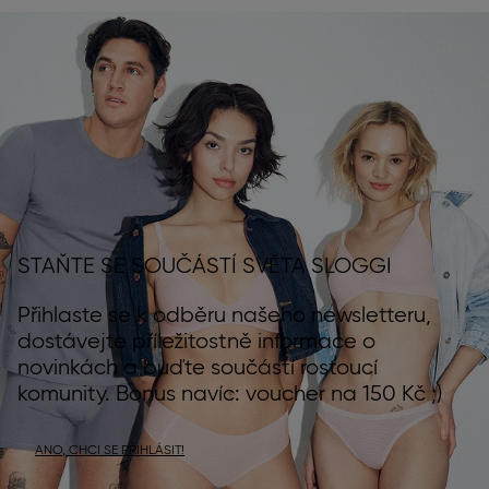
STAŇTE SE SOUČÁSTÍ SVĚTA SLOGGI
Přihlaste se k odběru našeho newsletteru,
dostávejte příležitostně informace o
novinkách a buďte součástí rostoucí
komunity. Bonus navíc: voucher na 150 Kč ;)
ANO, CHCI SE PŘIHLÁSIT!