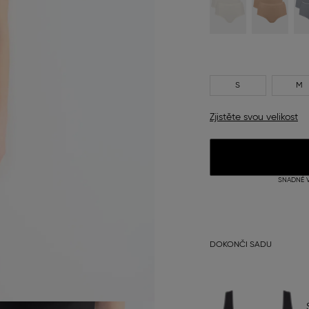
S
M
Zjistěte svou velikost
SNADNÉ V
DOKONČI SADU