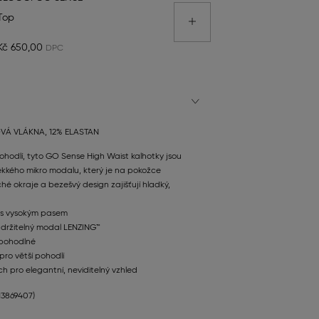
Top
Kč 650,00
Á VLÁKNA, 12% ELASTAN
hodlí, tyto GO Sense High Waist kalhotky jsou
kého mikro modalu, který je na pokožce
ché okraje a bezešvý design zajišťují hladký,
k s vysokým pasem
držitelný modal LENZING™
 pohodlné
pro větší pohodlí
ch pro elegantní, neviditelný vzhled
113869407)