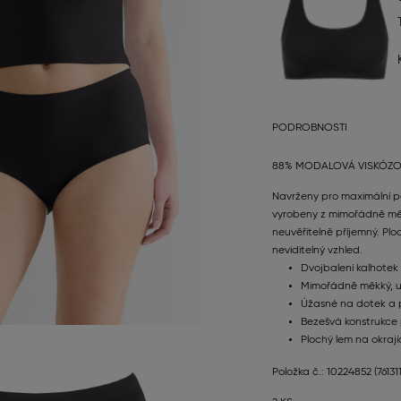
PODROBNOSTI
88% MODALOVÁ VISKÓZOV
Navrženy pro maximální po
vyrobeny z mimořádně měk
neuvěřitelně příjemný. Plo
neviditelný vzhled.
Dvojbalení kalhote
Mimořádně měkký, u
Úžasné na dotek a
Bezešvá konstrukce 
Plochý lem na okrají
Položka č.: 10224852
(7613