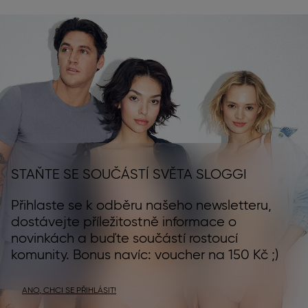
STAŇTE SE SOUČÁSTÍ SVĚTA SLOGGI
Přihlaste se k odběru našeho newsletteru,
dostávejte příležitostně informace o
novinkách a buďte součástí rostoucí
komunity. Bonus navíc: voucher na 150 Kč ;)
ANO, CHCI SE PŘIHLÁSIT!