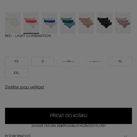
RED - LIGHT COMBINATION
XS
S
M
L
XL
XXL
Zjistěte svou velikost
PŘIDAT DO KOŠÍKU
SNADNÉ VRÁCENÍ ZBOŽÍ
FLEXIBILNÍ MOŽNOSTI PLATBY
PODROBNOSTI