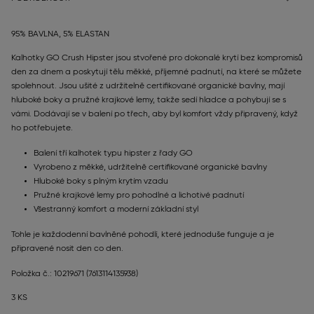
95% BAVLNA, 5% ELASTAN
Kalhotky GO Crush Hipster jsou stvořené pro dokonalé krytí bez kompromisů
den za dnem a poskytují tělu měkké, příjemné padnutí, na které se můžete
spolehnout. Jsou ušité z udržitelně certifikované organické bavlny, mají
hluboké boky a pružné krajkové lemy, takže sedí hladce a pohybují se s
vámi. Dodávají se v balení po třech, aby byl komfort vždy připravený, když
ho potřebujete.
Balení tří kalhotek typu hipster z řady GO
Vyrobeno z měkké, udržitelně certifikované organické bavlny
Hluboké boky s plným krytím vzadu
Pružné krajkové lemy pro pohodlné a lichotivé padnutí
Všestranný komfort a moderní základní styl
Tohle je každodenní bavlněné pohodlí, které jednoduše funguje a je
připravené nosit den co den.
Položka č.: 10219671
(7613114135938)
3 KS