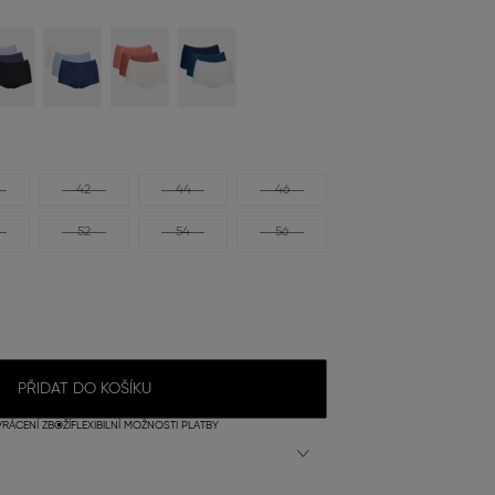
42
44
46
52
54
56
PŘIDAT DO KOŠÍKU
RÁCENÍ ZBOŽÍ
FLEXIBILNÍ MOŽNOSTI PLATBY