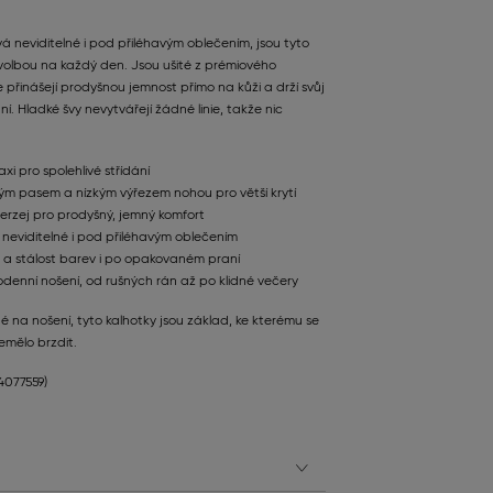
ává neviditelné i pod přiléhavým oblečením, jsou tyto
 volbou na každý den. Jsou ušité z prémiového
 přinášejí prodyšnou jemnost přímo na kůži a drží svůj
. Hladké švy nevytvářejí žádné linie, takže nic
axi pro spolehlivé střídání
okým pasem a nízkým výřezem nohou pro větší krytí
erzej pro prodyšný, jemný komfort
 neviditelné i pod přiléhavým oblečením
u a stálost barev i po opakovaném praní
denní nošení, od rušných rán až po klidné večery
 na nošení, tyto kalhotky jsou základ, ke kterému se
emělo brzdit.
14077559)