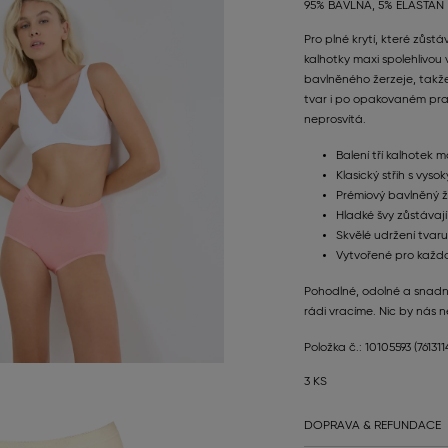
95% BAVLNA, 5% ELASTAN
Pro plné krytí, které zůst
kalhotky maxi spolehlivou
bavlněného žerzeje, takže
tvar i po opakovaném praní
neprosvítá.
Balení tří kalhotek m
Klasický střih s vys
Prémiový bavlněný ž
Hladké švy zůstávají
Skvělé udržení tvar
Vytvořené pro každo
Pohodlné, odolné a snadné
rádi vracíme. Nic by nás n
Položka č.: 10105593
(76131
3 KS
DOPRAVA & REFUNDACE