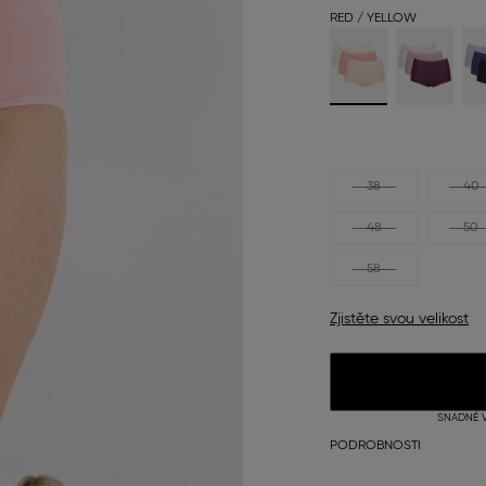
RED / YELLOW
38
40
48
50
58
Zjistěte svou velikost
SNADNÉ V
PODROBNOSTI