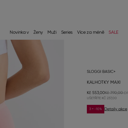
Novinka v
Ženy
Muži
Series
Více za méně
SALE
SLOGGI BASIC+
KALHOTKY MAXI
Kč 553,00
Kč 790,00
UŠETŘÍTE
KČ 237,00
Detaily akce
3 = -10%